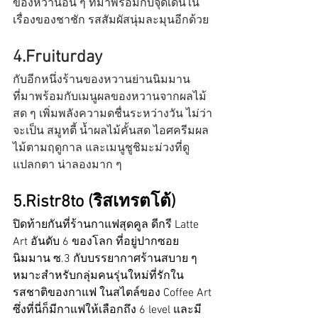
ของหวานอื่น ๆ ที่มาพร้อมกับจุดเด่นใน
เรื่องของชาชัก รสสัมผัสนุ่มละมุนอีกด้วย
4.Fruiturday 
กับอีกหนึ่งร้านของหวานย่านนิมมาน 
ที่มาพร้อมกับเมนูผลของหวานจากผลไม้
สด ๆ เพิ่มพลังความดชื่นระหว่างวัน ไม่ว่า
จะเป็น สมูทตี้ น้ำผลไม้คั้นสด ไอศครีมผล
ไม้ตามฤดูกาล และเมนูชูชิมะม่วงที่ดู
แปลกตา น่าลองมาก ๆ
5.Ristr8to (ริสเทรตโต้)
ปิดท้ายกันที่ร้านกาแฟสุดคูล ดีกรี Latte 
Art อันดับ 6 ของโลก ที่อยู่ปากซอย
นิมมาน ซ.3 กับบรรยากาศร้านสบาย ๆ 
หมาะสำหรับกลุ่มคนรุ่นใหม่ที่รักใน
รสชาติของกาแฟ ในสไตล์ของ Coffee Art 
ซึ่งที่นี่ก็มีกาแฟให้เลือกถึง 6 level และมี